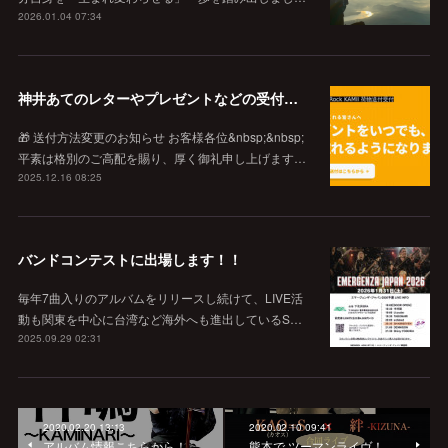
2026.01.04 07:34
神井あてのレターやプレゼントなどの受付窓口
🎁 送付方法変更のお知らせ お客様各位&nbsp;&nbsp;
平素は格別のご高配を賜り、厚く御礼申し上げます…
2025.12.16 08:25
バンドコンテストに出場します！！
毎年7曲入りのアルバムをリリースし続けて、LIVE活
動も関東を中心に台湾など海外へも進出しているS…
2025.09.29 02:31
2020.02.20 13:13
2020.02.10 09:41
アルバム情報こちらから！
熊本で ツーマンライヴ！