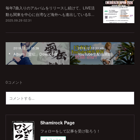
毎年7曲入りのアルバムをリリースし続けて、LIVE活
動も関東を中心に台湾など海外へも進出しているS…
2025.09.29 02:31
2019.12.20 05:39
2019.12.12 11:49
Album「雷伝」DownLord
YouTube生配信開始
0
コメント
Shamirock Page
フォローをして記事を受け取ろう！
フォロー