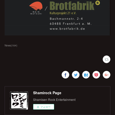
News
(
164
)
Shamirock Page
Shamisen Rock Entertainment
フォロー