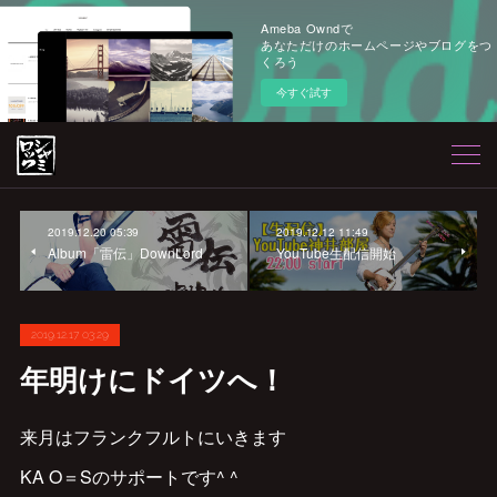
Ameba Owndで
あなただけのホームページやブログをつ
くろう
今すぐ試す
2019.12.20 05:39
2019.12.12 11:49
Album「雷伝」DownLord
YouTube生配信開始
2019.12.17 03:29
年明けにドイツへ！
来月はフランクフルトにいきます
KA O＝Sのサポートです^ ^