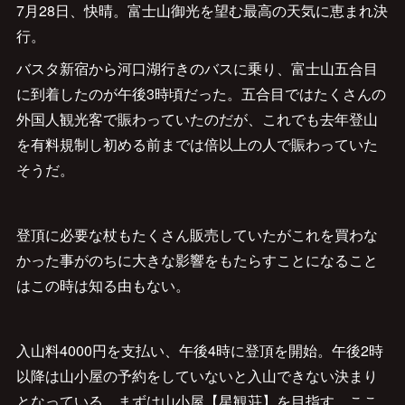
7月28日、快晴。富士山御光を望む最高の天気に恵まれ決
行。
バスタ新宿から河口湖行きのバスに乗り、富士山五合目
に到着したのが午後3時頃だった。五合目ではたくさんの
外国人観光客で賑わっていたのだが、これでも去年登山
を有料規制し初める前までは倍以上の人で賑わっていた
そうだ。
登頂に必要な杖もたくさん販売していたがこれを買わな
かった事がのちに大きな影響をもたらすことになること
はこの時は知る由もない。
入山料4000円を支払い、午後4時に登頂を開始。午後2時
以降は山小屋の予約をしていないと入山できない決まり
となっている。まずは山小屋【星観荘】を目指す。ここ