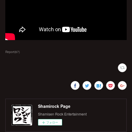
Report
(
67
)
Shamirock Page
Shamisen Rock Entertainment
フォロー