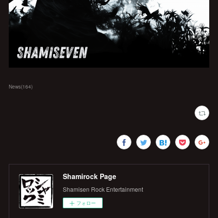
News
(
164
)
Shamirock Page
Shamisen Rock Entertainment
フォロー