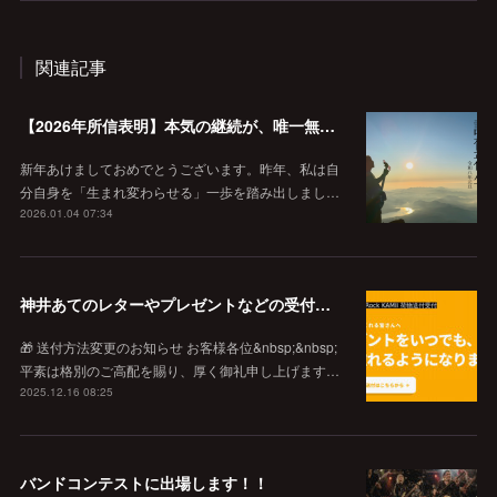
関連記事
【2026年所信表明】本気の継続が、唯一無二の価値を作る。
新年あけましておめでとうございます。昨年、私は自
分自身を「生まれ変わらせる」一歩を踏み出しまし…
2026.01.04 07:34
神井あてのレターやプレゼントなどの受付窓口
🎁 送付方法変更のお知らせ お客様各位&nbsp;&nbsp;
平素は格別のご高配を賜り、厚く御礼申し上げます…
2025.12.16 08:25
バンドコンテストに出場します！！