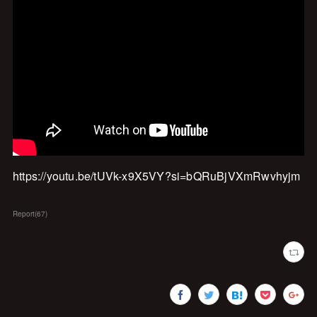
https://youtu.be/tUVk-x9X5VY?si=bQRuBjVXmRwvhyjm
Report
(
67
)