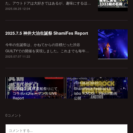
た。アウトドアは大好きではあるが、趣味にするほ…
2025.08.25 12:04
2025.7.5 神井大治生誕祭 ShamiFes Report
今年の生誕祭は、かねてからの目標だった渋谷
GUILTYでの開催を実現しました。これまでも毎年…
2025.07.07 11:22
2024.08.01 02:30
2024.08.01 02:27
【Vlog】 真鶴 貴船祭りにて
ShamiRock Festival LIVE
コラボパフォーマンス LIVE
labo YOYOGI Report動画
Report
公開
0
コメント