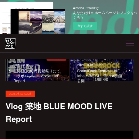
Ameba Owndで
あなただけのホームページやブログをつ
くろう
今すぐ試す
2024.08.01 02:30
2024.08.01 02:27
【Vlog】 真鶴 貴船祭りにて
ShamiRock Festival LIVE
コラボパフォーマンス LIVE
labo YOYOGI Report動画
Report
公開
2024.08.01 02:28
Vlog 築地 BLUE MOOD LIVE
Report