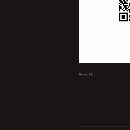
News
(
164
)