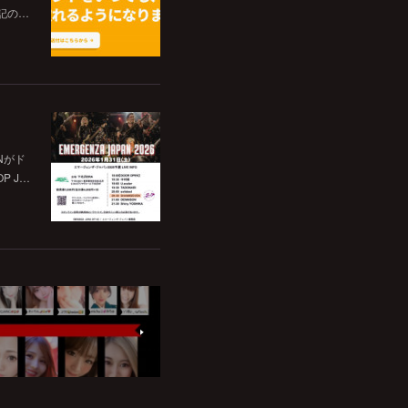
記の…
Nがド
P J…