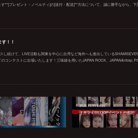
**[プレゼント・ノベルティ]の[送付・配送]**方法について、誠に勝手ながら、下
ます！！
し続けて、LIVE活動も関東を中心に台湾など海外へも進出しているSHAMISEVE
ンテストに出場いたします！三味線を用いたJAPAN ROCK、JAPAN&nbsp; PO
2022.11.11 08:20
VE
１月２４日LOOPイベントの追記