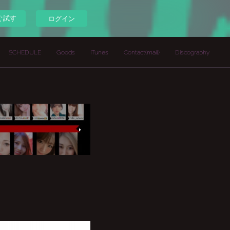
ぐ試す
ログイン
SCHEDULE
Goods
iTunes
Contact(mail)
Discography