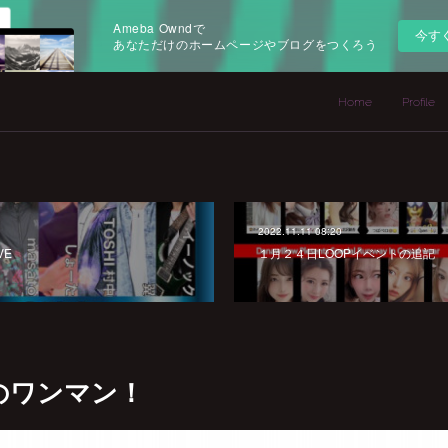
Ameba Owndで
今す
あなただけのホームページやブログをつくろう
Home
Profile
2022.11.11 08:20
VE
１月２４日LOOPイベントの追記
のワンマン！