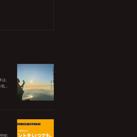
年は、
本気…
sp;