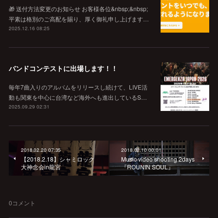
🎁 送付方法変更のお知らせ お客様各位&nbsp;&nbsp;
平素は格別のご高配を賜り、厚く御礼申し上げます…
2025.12.16 08:25
バンドコンテストに出場します！！
毎年7曲入りのアルバムをリリースし続けて、LIVE活
動も関東を中心に台湾など海外へも進出しているS…
2025.09.29 02:31
2018.02.20 07:35
2018.02.10 00:01
【2018.2.18】シャミロック
Music video shooting 2days
大神念会in龍宮
『ROUNIN SOUL』
0
コメント