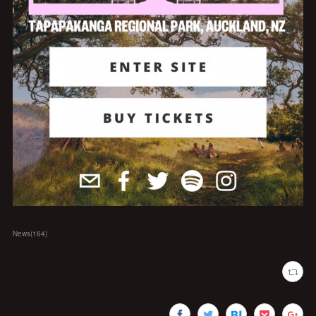
News
(
164
)