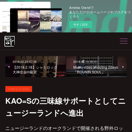
Ameba Owndで
あなただけのホームページやブログをつ
くろう
今すぐ試す
2018.02.20 07:35
2018.02.10 00:01
【2018.2.18】シャミロック
Music video shooting 2days
大神念会in龍宮
『ROUNIN SOUL』
2018.02.12 16:40
KAO=Sの三味線サポートとしてニ
ュージーランドへ進出
ニュージーランドのオークランドで開催される野外ロッ