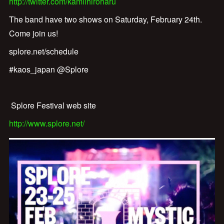
http://twitter.com/kamiihiroharu
The band have two shows on Saturday, February 24th.
Come join us!
splore.net/schedule
#kaos_japan @Splore
Splore Festival web site
http://www.splore.net/