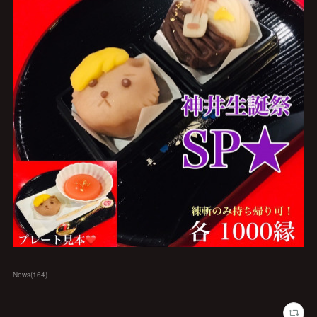
News
(
164
)