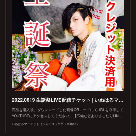
2022.0619 生誕祭LIVE配信チケット | いぬはるマーケット（シャミロックグッズshop） powered by BASE
商品を購入後、ダウンロードした画像QRコードにてURLを取得して
YOUTUBEにアクセスしてください。【不備などありましたらLIN…
いぬはるマーケット（シャミロックグッズshop）