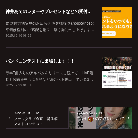
神井あてのレターやプレゼントなどの受付窓口
🎁 送付方法変更のお知らせ お客様各位&nbsp;&nbsp;
平素は格別のご高配を賜り、厚く御礼申し上げます…
2025.12.16 08:25
バンドコンテストに出場します！！
毎年7曲入りのアルバムをリリースし続けて、LIVE活
動も関東を中心に台湾など海外へも進出しているS…
2025.09.29 02:31
2022.06.03 02:14
2022.06.19 02:12
プレゼントの受取りについて
ファンクラブ企画！誕生祭
フォトコンテスト！