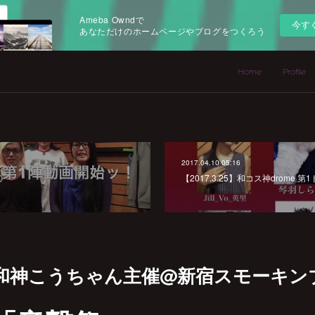
Ameba Owndで
今す
あなただけのホームページやブログをつくろう
Home
Profile
2017.04.10 05:16
l》
【2017.3.25】和コス神drome 第
.29】和神こうちゃん主催@新宿スモーキン