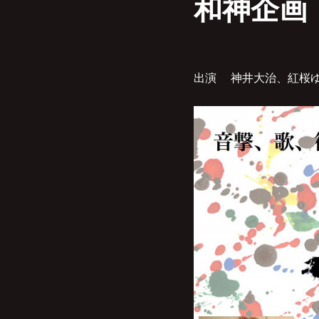
和神企画
出演 神井大治、紅桜ゆ