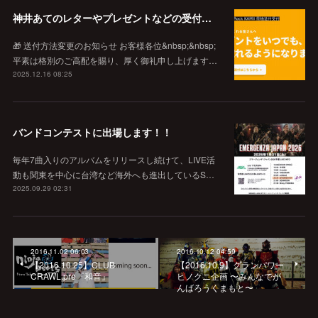
神井あてのレターやプレゼントなどの受付窓口
🎁 送付方法変更のお知らせ お客様各位&nbsp;&nbsp;
平素は格別のご高配を賜り、厚く御礼申し上げます…
2025.12.16 08:25
バンドコンテストに出場します！！
毎年7曲入りのアルバムをリリースし続けて、LIVE活
動も関東を中心に台湾など海外へも進出しているS…
2025.09.29 02:31
2016.11.02 06:03
2016.10.12 04:59
【2016.10.25】CLUB
【2016.10.9】グランパワー
CRAWL.pre『和音』
ヒノクニ企画 〜みんなでが
んばろうくまもと〜