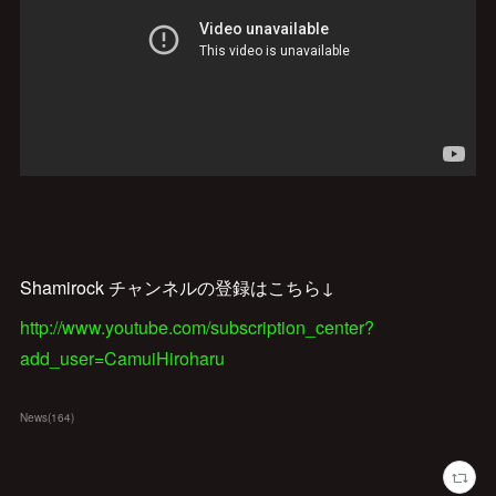
Shamirock チャンネルの登録はこちら↓
http://www.youtube.com/subscription_center?
add_user=CamuiHiroharu
News
(
164
)