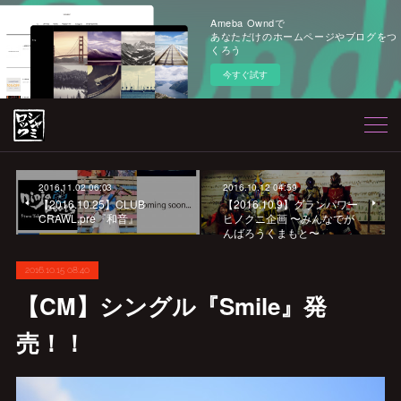
Ameba Owndで
あなただけのホームページやブログをつ
くろう
今すぐ試す
2016.11.02 06:03
2016.10.12 04:59
【2016.10.25】CLUB
【2016.10.9】グランパワー
CRAWL.pre『和音』
ヒノクニ企画 〜みんなでが
んばろうくまもと〜
2016.10.15 08:40
【CM】シングル『Smile』発
売！！